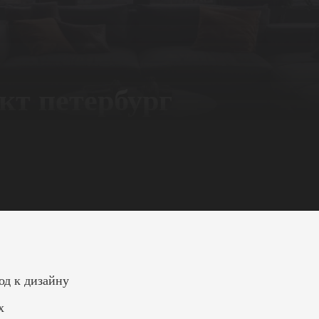
кт петербург
од к дизайну
х