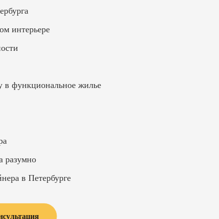
ербурга
ом интерьере
ности
ру в функциональное жилье
ра
а разумно
йнера в Петербурге
нсультация