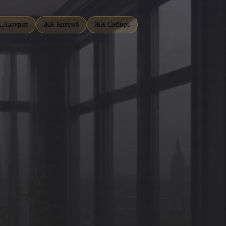
 Лазурит
ЖК Колумб
ЖК Сибирь