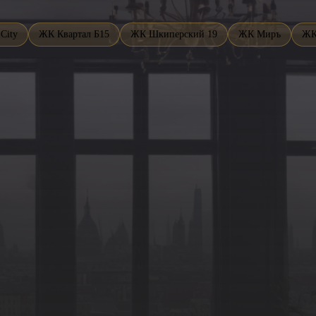
City
ЖК Квартал Б15
ЖК Шкиперский 19
ЖК Миръ
ЖК