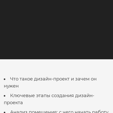
интерьера
двухкомнатной
квартиры
Что такое дизайн-проект и зачем он
нужен
Ключевые этапы создания дизайн-
проекта
Анализ помещения: с чего начать работу